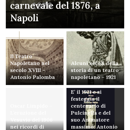
carnevale del 1876, a
Napoli
Il Teatro
Napoletano nel
Alcuni secoli della
secolo XVIII –
storia di un teatro
Antonio Palomba
napoletano – 1921
E’ il 1921 e si
festeggia il
Oscar Limpido –
centenario di
L’eruzione del
Pulcinella e del
Vesuvio del 1906
suo Animatore
nei ricordi di
massimo: Antonio